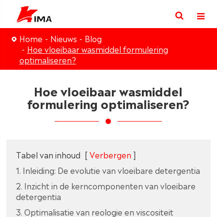
Home
Nieuws
Blog
Hoe vloeibaar wasmiddel formulering
optimaliseren?
Hoe vloeibaar wasmiddel
formulering optimaliseren?
Tabel van inhoud
[
Verbergen
]
1. Inleiding: De evolutie van vloeibare detergentia
2. Inzicht in de kerncomponenten van vloeibare
detergentia
3. Optimalisatie van reologie en viscositeit