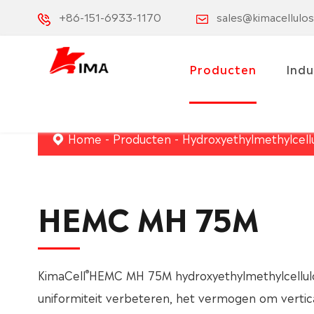
+86-151-6933-1170
sales@kimacellulo
Producten
Indu
Home
Producten
Hydroxyethylmethylcell
HEMC MH 75M
®
KimaCell
HEMC MH 75M hydroxyethylmethylcellul
uniformiteit verbeteren, het vermogen om vertic