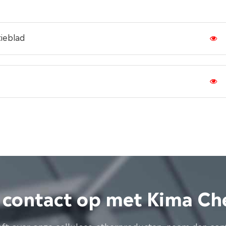
ieblad
contact op met Kima Ch
eft over onze cellulose-etherproducten, neem dan con