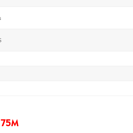
s
S
 75M