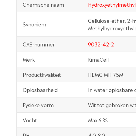
Chemische naam
Hydroxyethylmethyl
Cellulose-ether, 2-h
Synoniem
Methylhydroxyethyl
CAS-nummer
9032-42-2
Merk
KimaCell
Productkwaliteit
HEMC MH 75M
Oplosbaarheid
In water oplosbare 
Fysieke vorm
Wit tot gebroken wi
Vocht
Max.6 %
PH
4.0-8.0