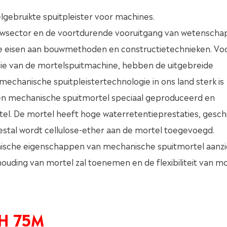
gebruikte spuitpleister voor machines.
uwsector en de voortdurende vooruitgang van wetenscha
e eisen aan bouwmethoden en constructietechnieken. Voor
ctie van de mortelspuitmachine, hebben de uitgebreide
echanische spuitpleistertechnologie in ons land sterk is
 een mechanische spuitmortel speciaal geproduceerd en
tel. De mortel heeft hoge waterretentieprestaties, gesch
estal wordt cellulose-ether aan de mortel toegevoegd.
sche eigenschappen van mechanische spuitmortel aanzie
ing van mortel zal toenemen en de flexibiliteit van mor
H 75M