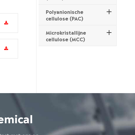
Polyanionische
cellulose (PAC)
Microkristallijne
cellulose (MCC)
emical
tact met ons op.