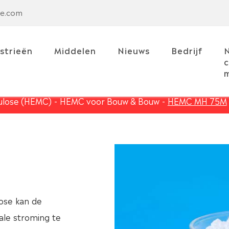
se.com
strieën
Middelen
Nieuws
Bedrijf
c
m
ulose (HEMC)
HEMC voor Bouw & Bouw
HEMC MH 75M
ose kan de
ale stroming te