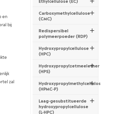
Ethylcellulose (EC)
Carboxymethylcellulose
p en
(CMC)
al bij
Redispersibel
polymeerpoeder (RDP)
Hydroxypropylcellulose
(HPC)
ikte
Hydroxypropylzetmeelether
(HPS)
nlijk
tel zal
Hydroxypropylmethylcellulosftalaa
(HPMC-P)
Laag-gesubstitueerde
hydroxypropylcellulose
(L-HPC)