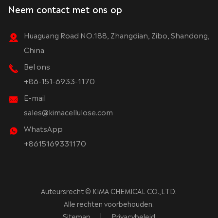
Neem contact met ons op
Huaguang Road NO.188, Zhangdian, Zibo, Shandong,
China
Bel ons
+86-151-6933-1170
E-mail
sales@kimacellulose.com
WhatsApp
+8615169331170
Auteursrecht ©
KIMA CHEMICAL CO.,LTD.
Alle rechten voorbehouden.
Sitemap
|
Privacybeleid