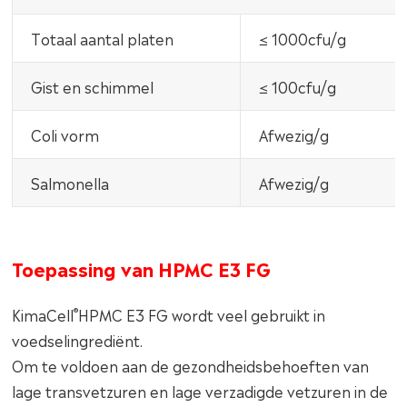
Totaal aantal platen
≤ 1000cfu/g
Gist en schimmel
≤ 100cfu/g
Coli vorm
Afwezig/g
Salmonella
Afwezig/g
Toepassing van HPMC E3 FG
®
KimaCell
HPMC E3 FG wordt veel gebruikt in
voedselingrediënt.
Om te voldoen aan de gezondheidsbehoeften van
lage transvetzuren en lage verzadigde vetzuren in de