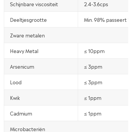
Schijnbare viscositeit
2.4-3.6cps
Deeltjesgrootte
Min. 98% passeert 
Zware metalen
Heavy Metal
≤ 10ppm
Arsenicum
≤ 3ppm
Lood
≤ 3ppm
Kwik
≤ 1ppm
Cadmium
≤ 1ppm
Microbacteriën