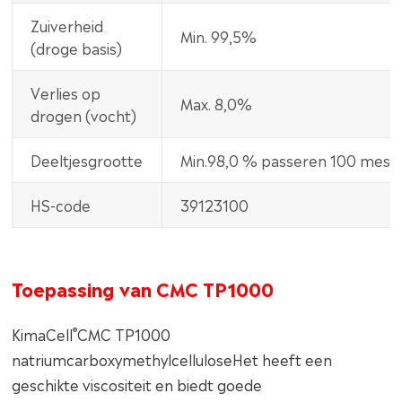
Zuiverheid
Min. 99,5%
(droge basis)
Verlies op
Max. 8,0%
drogen (vocht)
Deeltjesgrootte
Min.98,0 % passeren 100 mesh
HS-code
39123100
Toepassing van CMC TP1000
®
KimaCell
CMC TP1000
natriumcarboxymethylcelluloseHet heeft een
geschikte viscositeit en biedt goede