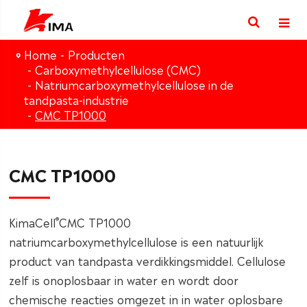
Home
Producten
Carboxymethylcellulose (CMC)
Natriumcarboxymethylcellulose in de
tandpasta-industrie
CMC TP1000
CMC TP1000
®
KimaCell
CMC TP1000
natriumcarboxymethylcellulose is een natuurlijk
product van tandpasta verdikkingsmiddel. Cellulose
zelf is onoplosbaar in water en wordt door
chemische reacties omgezet in in water oplosbare