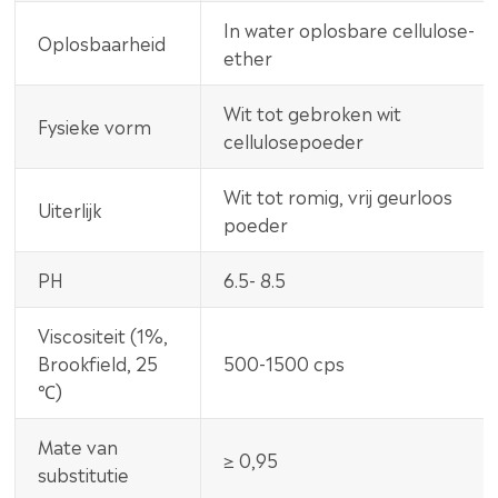
In water oplosbare cellulose-
Oplosbaarheid
ether
Wit tot gebroken wit
Fysieke vorm
cellulosepoeder
Wit tot romig, vrij geurloos
Uiterlijk
poeder
PH
6.5- 8.5
Viscositeit (1%,
Brookfield, 25
500-1500 cps
℃)
Mate van
≥ 0,95
substitutie