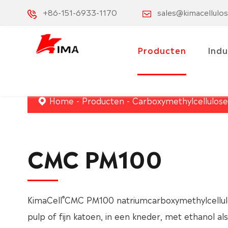
+86-151-6933-1170
sales@kimacellulo
Producten
Indu
Home
Producten
Carboxymethylcellulos
CMC PM100
®
KimaCell
CMC PM100 natriumcarboxymethylcellul
pulp of fijn katoen, in een kneder, met ethanol 