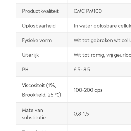
Productkwaliteit
CMC PM100
Oplosbaarheid
In water oplosbare cellu
Fysieke vorm
Wit tot gebroken wit cel
Uiterlijk
Wit tot romig, vrij geurl
PH
6.5- 8.5
Viscositeit (1%,
100-200 cps
Brookfield, 25 ℃)
Mate van
0,8-1,5
substitutie