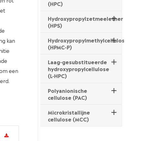
en rot
(HPC)
het
Hydroxypropylzetmeelether
(HPS)
de
Hydroxypropylmethylcellulosftalaa
ng kan
(HPMC-P)
itie
nde
Laag-gesubstitueerde
hydroxypropylcellulose
 om een
(L-HPC)
erd.
Polyanionische
cellulose (PAC)
Microkristallijne
cellulose (MCC)