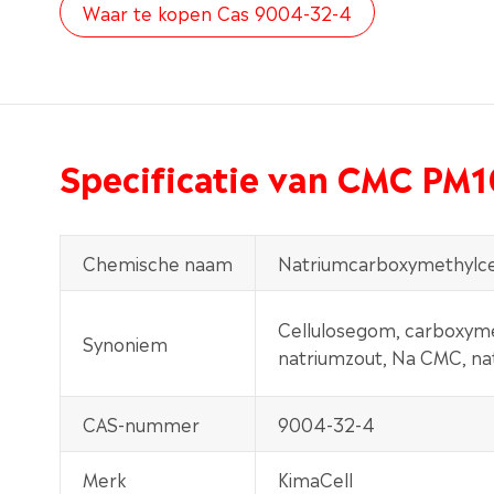
Waar te kopen Cas 9004-32-4
Specificatie van CMC PM
Chemische naam
Natriumcarboxymethylce
Cellulosegom, carboxymet
Synoniem
natriumzout, Na CMC, nat
CAS-nummer
9004-32-4
Merk
KimaCell