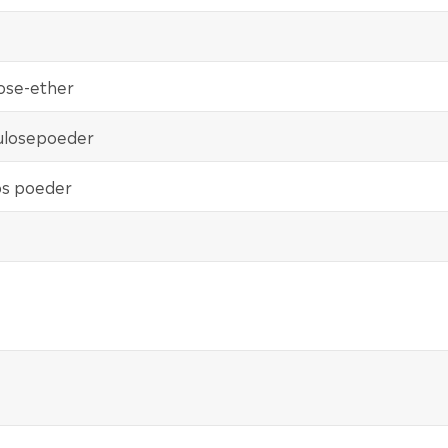
lose-ether
lulosepoeder
oos poeder