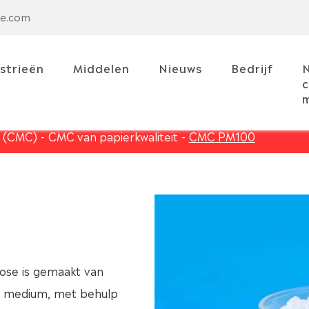
se.com
strieën
Middelen
Nieuws
Bedrijf
c
m
e (CMC)
CMC van papierkwaliteit
CMC PM100
ose is gemaakt van
als medium, met behulp