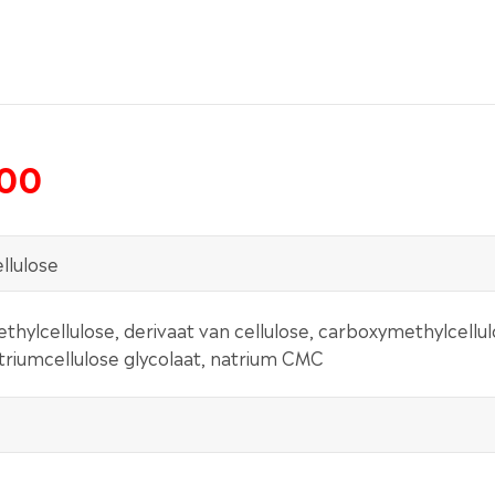
100
llulose
hylcellulose, derivaat van cellulose, carboxymethylcellu
riumcellulose glycolaat, natrium CMC