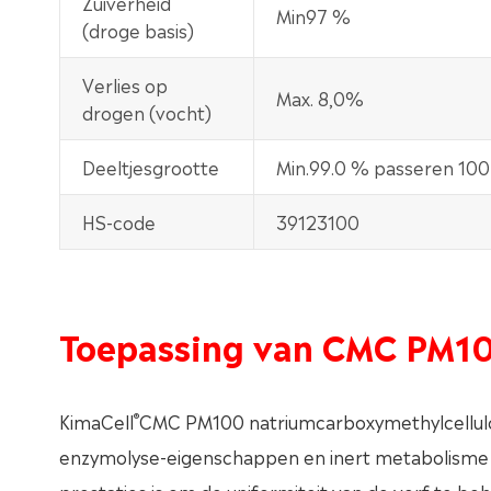
Zuiverheid
Min97 %
(droge basis)
Verlies op
Max. 8,0%
drogen (vocht)
Deeltjesgrootte
Min.99.0 % passeren 10
HS-code
39123100
Toepassing van CMC PM1
®
KimaCell
CMC PM100 natriumcarboxymethylcellulo
enzymolyse-eigenschappen en inert metabolisme hee