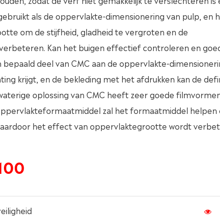
ouden, zodat de verf niet gemakkelijk te verslechteren is 
ebruikt als de oppervlakte-dimensionering van pulp, en 
tte om de stijfheid, gladheid te vergroten en de
verbeteren. Kan het buigen effectief controleren en goe
n bepaald deel van CMC aan de oppervlakte-dimensioneri
ng krijgt, en de bekleding met het afdrukken kan de defin
 waterige oplossing van CMC heeft zeer goede filmvorme
 oppervlakteformaatmiddel zal het formaatmiddel helpen
waardoor het effect van oppervlaktegrootte wordt verbet
100
iligheid