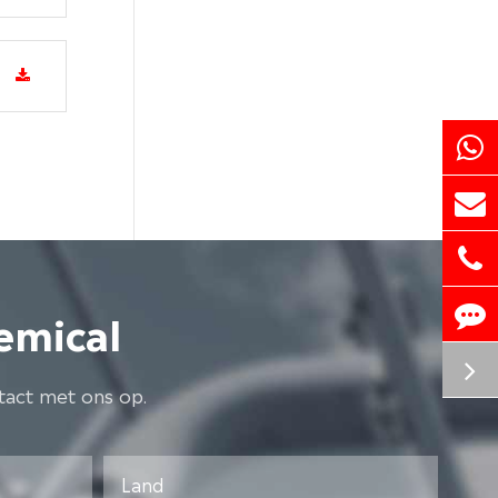
emical
tact met ons op.