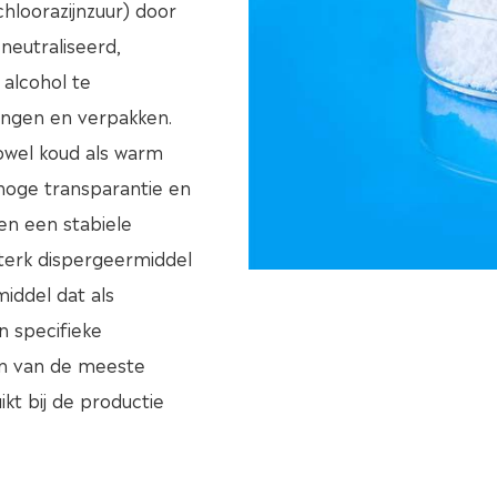
chloorazijnzuur) door
eneutraliseerd,
alcohol te
engen en verpakken.
owel koud als warm
hoge transparantie en
en een stabiele
sterk dispergeermiddel
iddel dat als
 specifieke
n van de meeste
kt bij de productie