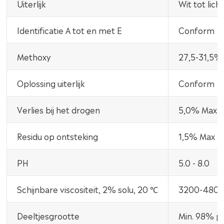
Uiterlijk
Wit tot lich
Identificatie A tot en met E
Conform
Methoxy
27,5-31,5%
Oplossing uiterlijk
Conform
Verlies bij het drogen
5,0% Max
Residu op ontsteking
1,5% Max
PH
5.0 - 8.0
Schijnbare viscositeit, 2% solu, 20 ℃
3200-4800
Deeltjesgrootte
Min. 98% p