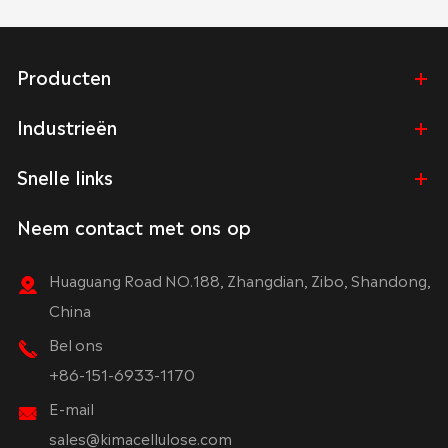
Producten
Industrieën
Snelle links
Neem contact met ons op
Huaguang Road NO.188, Zhangdian, Zibo, Shandong,
China
Bel ons
+86-151-6933-1170
E-mail
sales@kimacellulose.com