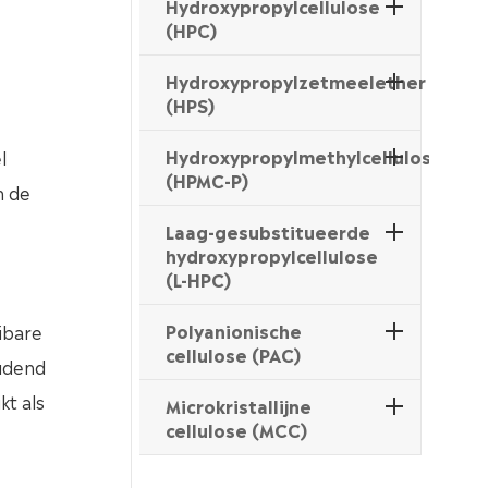
Hydroxypropylcellulose
(HPC)
Hydroxypropylzetmeelether
(HPS)
Hydroxypropylmethylcellulosftalaa
l
(HPMC-P)
m de
Laag-gesubstitueerde
hydroxypropylcellulose
(L-HPC)
Polyanionische
ibare
cellulose (PAC)
oudend
kt als
Microkristallijne
cellulose (MCC)