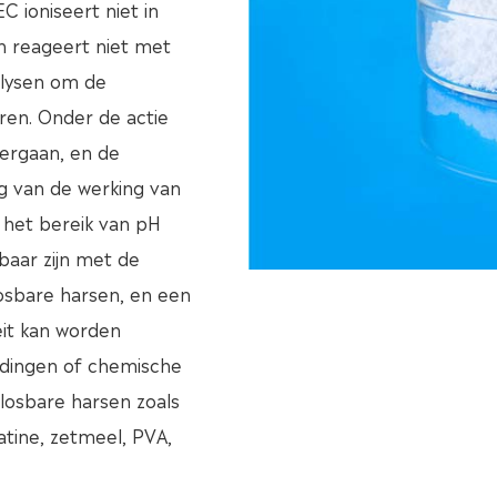
 ioniseert niet in
en reageert niet met
olysen om de
eren. Onder de actie
dergaan, en de
olg van de werking van
n het bereik van pH
baar zijn met de
osbare harsen, en een
eit kan worden
ndingen of chemische
losbare harsen zoals
tine, zetmeel, PVA,