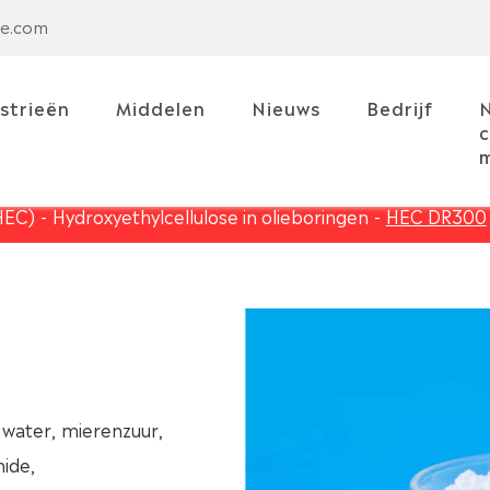
se.com
strieën
Middelen
Nieuws
Bedrijf
c
m
HEC)
Hydroxyethylcellulose in olieboringen
HEC DR300
 water, mierenzuur,
ide,