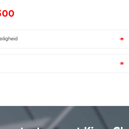
300
iligheid