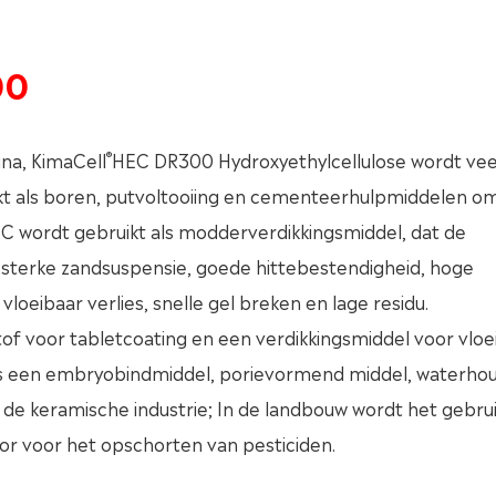
00
®
ina, KimaCell
HEC DR300 Hydroxyethylcellulose wordt vee
uikt als boren, putvoltooiing en cementeerhulpmiddelen o
EC wordt gebruikt als modderverdikkingsmiddel, dat de
 sterke zandsuspensie, goede hittebestendigheid, hoge
vloeibaar verlies, snelle gel breken en lage residu.
of voor tabletcoating en een verdikkingsmiddel voor vloe
als een embryobindmiddel, porievormend middel, waterh
de keramische industrie; In de landbouw wordt het gebrui
r voor het opschorten van pesticiden.