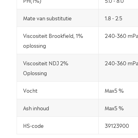
PH(1%)
5.0 - 8.0
Mate van substitutie
1.8 - 2.5
Viscositeit Brookfield, 1%
240-360 mPa
oplossing
Viscositeit NDJ 2%
240-360 mPa
Oplossing
Vocht
Max5 %
Ash inhoud
Max5 %
HS-code
39123900