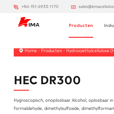
+86-151-6933-1170
sales@kimacellulo
Producten
Indu
Home
Producten
Hydroxyethylcellulose (
HEC DR300
Hygroscopisch, onoplosbaar Alcohol, oplosbaar in
formaldehyde, dimethylsulfoxide, dimethylformam