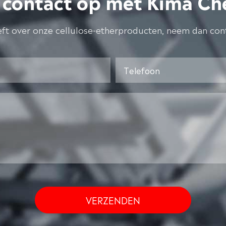
contact op met Kima Ch
eft over onze cellulose-etherproducten, neem dan con
VERZENDEN