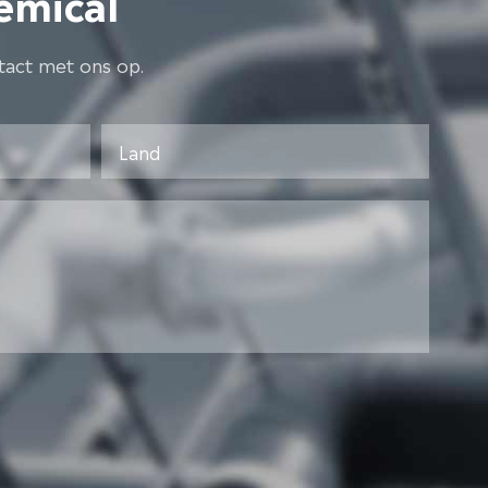
emical
tact met ons op.